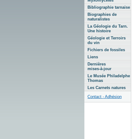
Myxomycètes
Bibliographie tarnaise
Biographies de
naturalistes
La Géologie du Tarn.
Une histoire
Géologie et Terroirs
du vin
Fichiers de fossiles
Liens
Dernières
mises-à-jour
Le Musée Philadelphe
Thomas
Les Carnets natures
Contact - Adhésion