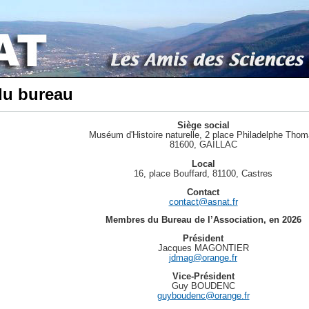
du bureau
Siège social
Muséum d'Histoire naturelle, 2 place Philadelphe Tho
81600, GAILLAC
Local
16, place Bouffard, 81100, Castres
Contact
contact@asnat.fr
Membres du Bureau de l’Association, en 2026
Président
Jacques MAGONTIER
jdmag@orange.fr
Vice-Président
Guy BOUDENC
guyboudenc@orange.fr