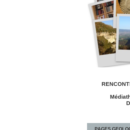
RENCONTR
Médiath
D
PAGES GEOLO